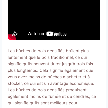
Les bûches de bois densifiés brûlent plus
lentement que le bois traditionnel, ce qui
signifie qu’ils peuvent durer jusqu’à trois fois
plus longtemps. Cela signifie également que
vous avez moins de bûches à acheter et à
stocker, ce qui est un avantage économique.
Les bûches de bois densifiés produisent
également moins de fumée et de cendres, ce
qui signifie qu’ils sont meilleurs pour